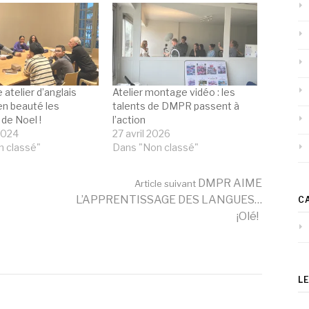
atelier d’anglais
Atelier montage vidéo : les
 en beauté les
talents de DMPR passent à
de Noel !
l’action
 2024
27 avril 2026
 classé"
Dans "Non classé"
DMPR AIME
Article suivant
L’APPRENTISSAGE DES LANGUES…
C
¡Olé!
L