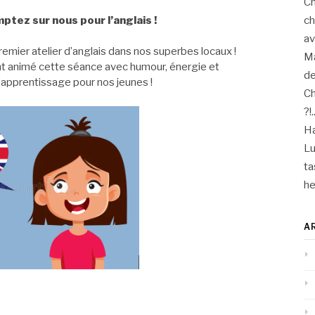
C
mptez sur nous pour l’anglais !
ch
a
mier atelier d’anglais dans nos superbes locaux !
M
nt animé cette séance avec humour, énergie et
de
d’apprentissage pour nos jeunes !
Ch
?!.
Ha
Lu
ta
he
A