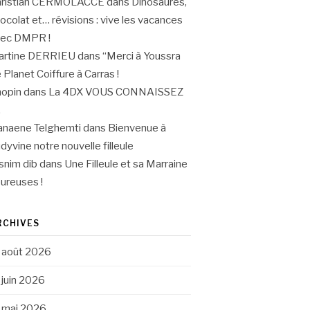
hristian CERMOLACCE
dans
Dinosaures,
ocolat et… révisions : vive les vacances
vec DMPR !
artine DERRIEU
dans
“Merci à Youssra
 Planet Coiffure à Carras !
opin
dans
La 4DX VOUS CONNAISSEZ
.
naene Telghemti
dans
Bienvenue à
dyvine notre nouvelle filleule
snim dib
dans
Une Filleule et sa Marraine
ureuses !
RCHIVES
août 2026
juin 2026
mai 2026