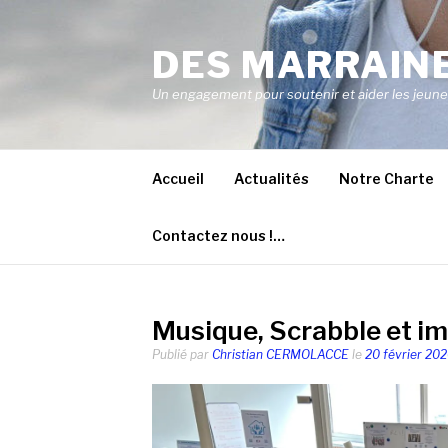
Aller
au
DES MARRAINE
contenu
Un engagement pour soutenir et aider les jeunes 
Accueil
Actualités
Notre Charte
Contactez nous !…
Musique, Scrabble et ima
Publié par
Christian CERMOLACCE
le
20 février 20