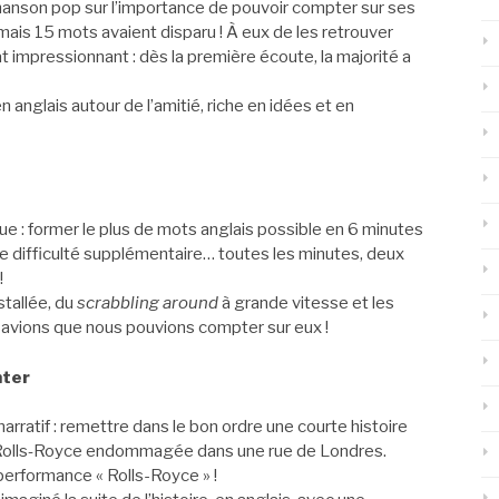
nson pop sur l’importance de pouvoir compter sur ses
ais 15 mots avaient disparu ! À eux de les retrouver
 impressionnant : dès la première écoute, la majorité a
 anglais autour de l’amitié, riche en idées et en
ue : former le plus de mots anglais possible en 6 minutes
ne difficulté supplémentaire… toutes les minutes, deux
!
stallée, du
scrabbling around
à grande vitesse et les
savions que nous pouvions compter sur eux !
nter
i narratif : remettre dans le bon ordre une courte histoire
e Rolls‑Royce endommagée dans une rue de Londres.
performance « Rolls-Royce » !