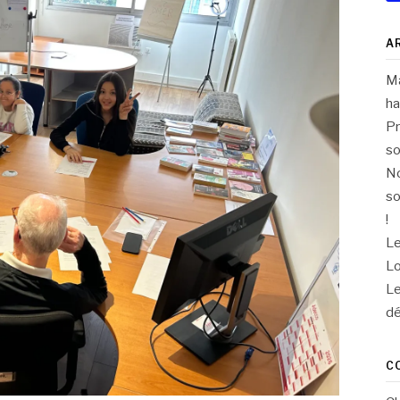
A
Ma
ha
Pr
so
No
so
!
Le
Lo
Le
dé
C