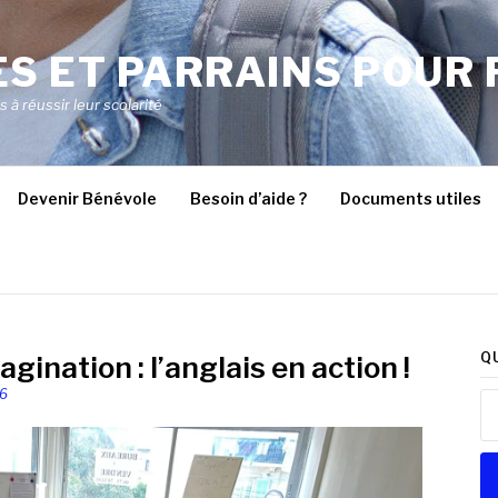
S ET PARRAINS POUR 
à réussir leur scolarité
Devenir Bénévole
Besoin d’aide ?
Documents utiles
Q
gination : l’anglais en action !
26
Re