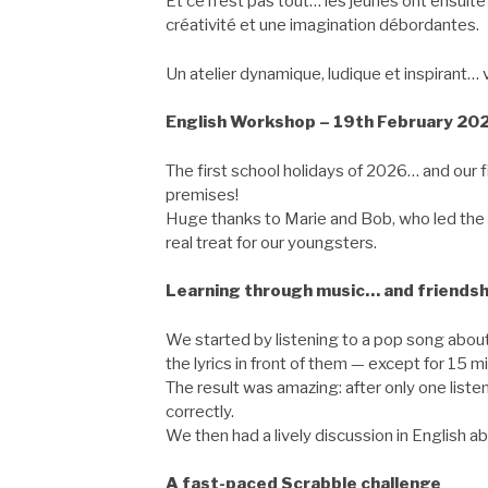
Et ce n’est pas tout… les jeunes ont ensuite i
créativité et une imagination débordantes.
Un atelier dynamique, ludique et inspirant… 
English Workshop – 19th February 2026
The first school holidays of 2026… and our f
premises!
Huge thanks to Marie and Bob, who led the 
real treat for our youngsters.
Learning through music… and friendsh
We started by listening to a pop song about
the lyrics in front of them — except for 15 m
The result was amazing: after only one listen
correctly.
We then had a lively discussion in English a
A fast-paced Scrabble challenge