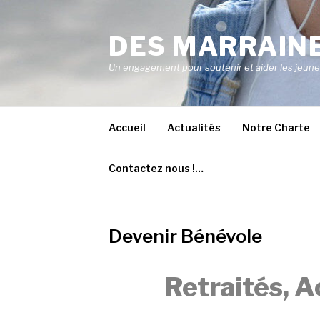
Aller
au
DES MARRAINE
contenu
Un engagement pour soutenir et aider les jeunes 
Accueil
Actualités
Notre Charte
Contactez nous !…
Devenir Bénévole
Retraités, A