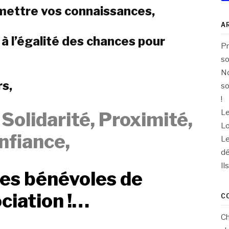
mettre vos connaissances,
A
 à l’égalité des chances pour
Pr
so
No
rs,
so
!
Le
,
Solidarité,
Proximité,
Lo
nfiance,
Le
dé
Il
les bénévoles de
ociation !…
C
C