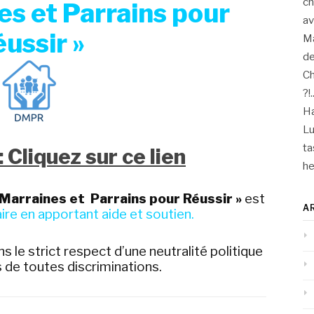
ch
es et Parrains pour
a
ussir »
M
de
Ch
?!.
Ha
Lu
ta
 Cliquez sur ce lien
he
Marraines et Parrains pour Réussir »
est
A
aire en apportant aide et soutien.
ns le strict respect d’une neutralité politique
us de toutes discriminations.