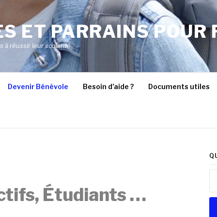
S ET PARRAINS POUR 
à réussir leur scolarité
Devenir Bénévole
Besoin d’aide ?
Documents utiles
Q
Re
ctifs, Étudiants …