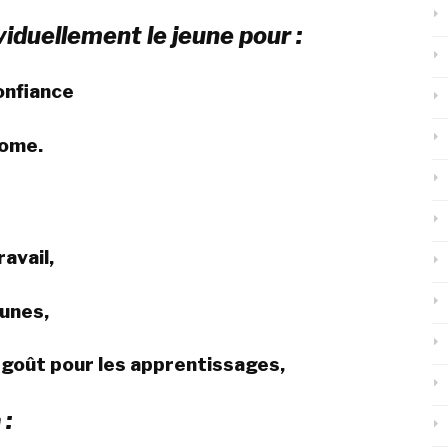
duellement le jeune pour :
onfiance
nome.
avail,
unes,
goût pour les apprentissages,
 :