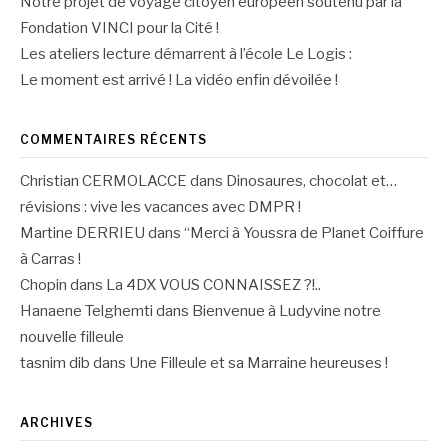
Notre projet de voyage citoyen européen soutenu par la
Fondation VINCI pour la Cité !
Les ateliers lecture démarrent à l’école Le Logis :
Le moment est arrivé ! La vidéo enfin dévoilée !
COMMENTAIRES RÉCENTS
Christian CERMOLACCE
dans
Dinosaures, chocolat et…
révisions : vive les vacances avec DMPR !
Martine DERRIEU
dans
“Merci à Youssra de Planet Coiffure
à Carras !
Chopin
dans
La 4DX VOUS CONNAISSEZ ?!..
Hanaene Telghemti
dans
Bienvenue à Ludyvine notre
nouvelle filleule
tasnim dib
dans
Une Filleule et sa Marraine heureuses !
ARCHIVES