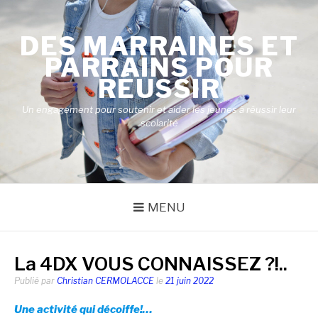
Aller
au
DES MARRAINES ET
contenu
PARRAINS POUR
RÉUSSIR
Un engagement pour soutenir et aider les jeunes à réussir leur
scolarité
MENU
La 4DX VOUS CONNAISSEZ ?!..
Publié par
Christian CERMOLACCE
le
21 juin 2022
U
ne activité qui décoiffe!…