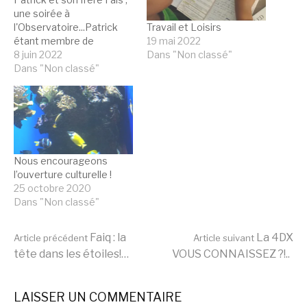
une soirée à
Travail et Loisirs
l'Observatoire...Patrick
19 mai 2022
étant membre de
Dans "Non classé"
l’Association AQUILA,
8 juin 2022
Association d’Astronomie
Dans "Non classé"
de l’Université deNice
Cote d’Azur, peut
participer à des soirées
d’observation du ciel à
l’Observatoire duMont
Gros. AQUILA a
Nous encourageons
gentiment accepté qu'il
l’ouverture culturelle !
puisse emmener FAIQ (et
25 octobre 2020
son frère)…
Dans "Non classé"
Lire
Faiq : la
La 4DX
Article précédent
Article suivant
tête dans les étoiles!…
VOUS CONNAISSEZ ?!..
la
LAISSER UN COMMENTAIRE