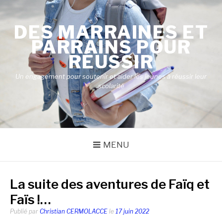
Aller
au
DES MARRAINES ET
contenu
PARRAINS POUR
RÉUSSIR
Un engagement pour soutenir et aider les jeunes à réussir leur
scolarité
MENU
La suite des aventures de Faïq et
Faïs !…
Publié par
Christian CERMOLACCE
le
17 juin 2022