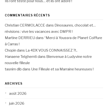
Ils l’ont testé pour nous… et ils ont adoré !
COMMENTAIRES RÉCENTS
Christian CERMOLACCE
dans
Dinosaures, chocolat et…
révisions : vive les vacances avec DMPR !
Martine DERRIEU
dans
“Merci à Youssra de Planet Coiffure
à Carras !
Chopin
dans
La 4DX VOUS CONNAISSEZ ?!..
Hanaene Telghemti
dans
Bienvenue à Ludyvine notre
nouvelle filleule
tasnim dib
dans
Une Filleule et sa Marraine heureuses !
ARCHIVES
août 2026
juin 2026