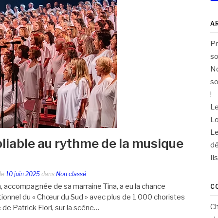
A
Pr
so
No
so
!
Le
Lo
Le
bliable au rythme de la musique
dé
Il
le
10 juin 2025
dans
Non classé
m, accompagnée de sa marraine Tina, a eu la chance
C
tionnel du « Chœur du Sud » avec plus de 1 000 choristes
C
 de Patrick Fiori, sur la scène…