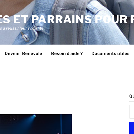
S ET PARRAINS POUR 
à réussir leur scolarité
Devenir Bénévole
Besoin d’aide ?
Documents utiles
Q
Re