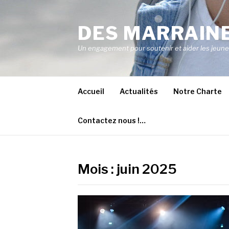
Aller
au
DES MARRAINE
contenu
Un engagement pour soutenir et aider les jeunes 
Accueil
Actualités
Notre Charte
Contactez nous !…
Mois :
juin 2025