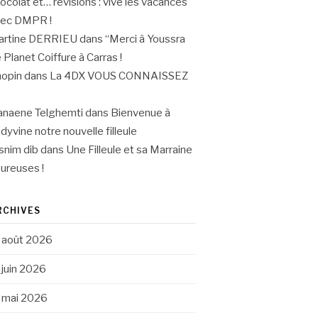
ocolat et… révisions : vive les vacances
vec DMPR !
artine DERRIEU
dans
“Merci à Youssra
 Planet Coiffure à Carras !
opin
dans
La 4DX VOUS CONNAISSEZ
.
naene Telghemti
dans
Bienvenue à
dyvine notre nouvelle filleule
snim dib
dans
Une Filleule et sa Marraine
ureuses !
RCHIVES
août 2026
juin 2026
mai 2026