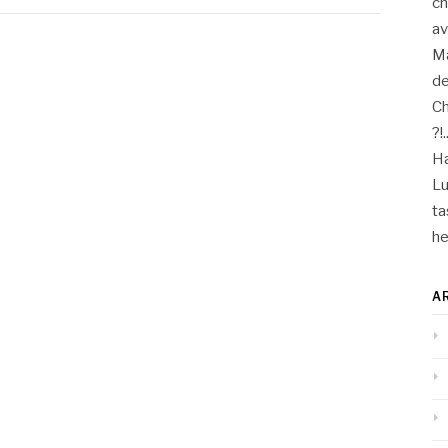
ch
a
M
de
Ch
?!.
Ha
Lu
ta
he
A