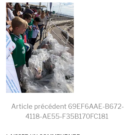
Lire
Article précédent
69EF6AAE-B672-
4118-AE55-F35B170FC181
la