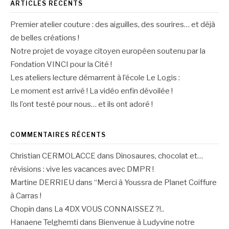
ARTICLES RÉCENTS
Premier atelier couture : des aiguilles, des sourires… et déjà
de belles créations !
Notre projet de voyage citoyen européen soutenu par la
Fondation VINCI pour la Cité !
Les ateliers lecture démarrent à l’école Le Logis :
Le moment est arrivé ! La vidéo enfin dévoilée !
Ils l’ont testé pour nous… et ils ont adoré !
COMMENTAIRES RÉCENTS
Christian CERMOLACCE
dans
Dinosaures, chocolat et…
révisions : vive les vacances avec DMPR !
Martine DERRIEU
dans
“Merci à Youssra de Planet Coiffure
à Carras !
Chopin
dans
La 4DX VOUS CONNAISSEZ ?!..
Hanaene Telghemti
dans
Bienvenue à Ludyvine notre