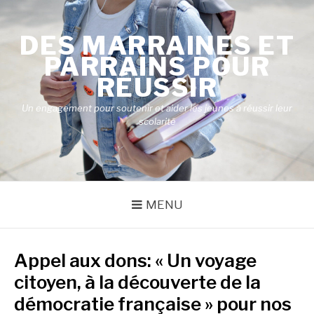
Aller
au
DES MARRAINES ET
contenu
PARRAINS POUR
RÉUSSIR
Un engagement pour soutenir et aider les jeunes à réussir leur
scolarité
MENU
Appel aux dons: « Un voyage
citoyen, à la découverte de la
démocratie française » pour nos