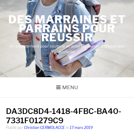
Aller
au
DES MARRAINES ET
contenu
PARRAINS POUR
RÉUSSIR
Un engagement pour soutenir et aider les jeunes à réussir leur
scolarité
MENU
DA3DC8D4-1418-4FBC-BA40-
7331F01279C9
Publié par
Christian CERMOLACCE
le
17 mars 2019