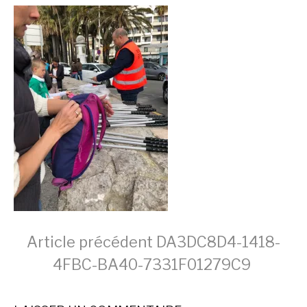
Lire
Article précédent
DA3DC8D4-1418-
4FBC-BA40-7331F01279C9
la