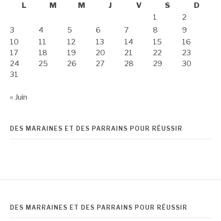
L
M
M
J
V
S
D
1
2
3
4
5
6
7
8
9
10
11
12
13
14
15
16
17
18
19
20
21
22
23
24
25
26
27
28
29
30
31
« Juin
DES MARAINES ET DES PARRAINS POUR RÉUSSIR
DES MARRAINES ET DES PARRAINS POUR RÉUSSIR