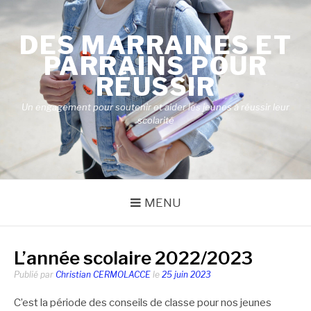
Aller
au
DES MARRAINES ET
contenu
PARRAINS POUR
RÉUSSIR
Un engagement pour soutenir et aider les jeunes à réussir leur
scolarité
MENU
L’année scolaire 2022/2023
Publié par
Christian CERMOLACCE
le
25 juin 2023
C’est la période des conseils de classe pour nos jeunes