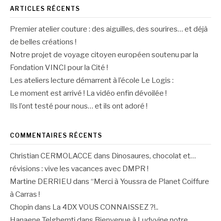
ARTICLES RÉCENTS
Premier atelier couture : des aiguilles, des sourires… et déjà
de belles créations !
Notre projet de voyage citoyen européen soutenu par la
Fondation VINCI pour la Cité !
Les ateliers lecture démarrent à l’école Le Logis :
Le moment est arrivé ! La vidéo enfin dévoilée !
Ils l’ont testé pour nous… et ils ont adoré !
COMMENTAIRES RÉCENTS
Christian CERMOLACCE
dans
Dinosaures, chocolat et…
révisions : vive les vacances avec DMPR !
Martine DERRIEU
dans
“Merci à Youssra de Planet Coiffure
à Carras !
Chopin
dans
La 4DX VOUS CONNAISSEZ ?!..
Hanaene Telghemti
dans
Bienvenue à Ludyvine notre