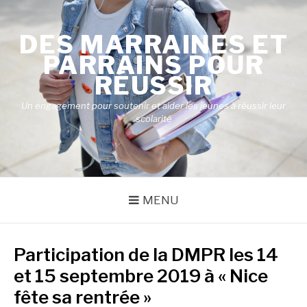
Aller
au
DES MARRAINES ET
contenu
PARRAINS POUR
RÉUSSIR
Un engagement pour soutenir et aider les jeunes à réussir leur
scolarité
MENU
Participation de la DMPR les 14
et 15 septembre 2019 à « Nice
fête sa rentrée »