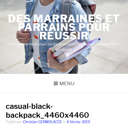
Aller
au
DES MARRAINES ET
contenu
PARRAINS POUR
RÉUSSIR
Un engagement pour soutenir et aider les jeunes à réussir leur
scolarité
MENU
casual-black-
backpack_4460x4460
Publié par
Christian CERMOLACCE
le
4 février 2019