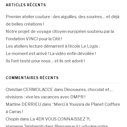
ARTICLES RÉCENTS
Premier atelier couture : des aiguilles, des sourires… et déjà
de belles créations !
Notre projet de voyage citoyen européen soutenu par la
Fondation VINCI pour la Cité !
Les ateliers lecture démarrent à l’école Le Logis :
Le moment est arrivé ! La vidéo enfin dévoilée !
Ils l’ont testé pour nous… et ils ont adoré !
COMMENTAIRES RÉCENTS
Christian CERMOLACCE
dans
Dinosaures, chocolat et…
révisions : vive les vacances avec DMPR !
Martine DERRIEU
dans
“Merci à Youssra de Planet Coiffure
à Carras !
Chopin
dans
La 4DX VOUS CONNAISSEZ ?!..
Hanaene Telghemti
dans
Bienvenue à Ludyvine notre