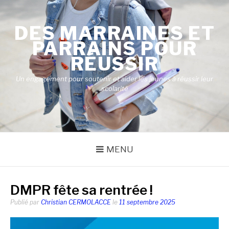
Aller
au
DES MARRAINES ET
contenu
PARRAINS POUR
RÉUSSIR
Un engagement pour soutenir et aider les jeunes à réussir leur
scolarité
MENU
DMPR fête sa rentrée !
Publié par
Christian CERMOLACCE
le
11 septembre 2025