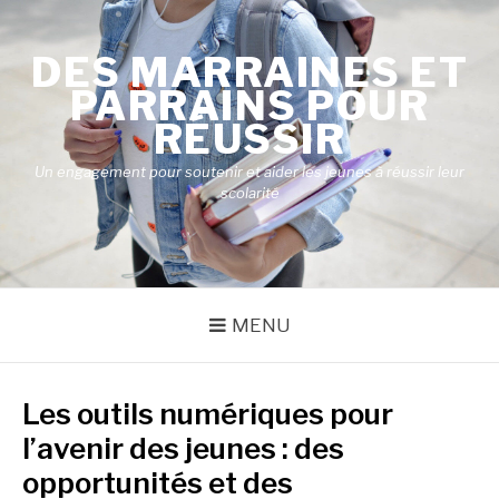
Aller
au
DES MARRAINES ET
contenu
PARRAINS POUR
RÉUSSIR
Un engagement pour soutenir et aider les jeunes à réussir leur
scolarité
MENU
Les outils numériques pour
l’avenir des jeunes : des
opportunités et des