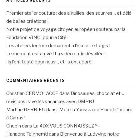
ARTICLES RÉCENTS
Premier atelier couture : des aiguilles, des sourires… et déjà
de belles créations !
Notre projet de voyage citoyen européen soutenu par la
Fondation VINCI pour la Cité !
Les ateliers lecture démarrent à l’école Le Logis :
Le moment est arrivé ! La vidéo enfin dévoilée !
Ils l’ont testé pour nous… et ils ont adoré !
COMMENTAIRES RÉCENTS
Christian CERMOLACCE
dans
Dinosaures, chocolat et…
révisions : vive les vacances avec DMPR !
Martine DERRIEU
dans
“Merci à Youssra de Planet Coiffure
à Carras !
Chopin
dans
La 4DX VOUS CONNAISSEZ ?!..
Hanaene Telghemti
dans
Bienvenue à Ludyvine notre