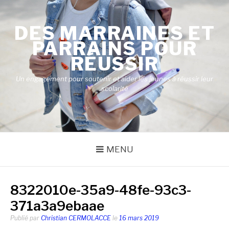
Aller
au
DES MARRAINES ET
contenu
PARRAINS POUR
RÉUSSIR
Un engagement pour soutenir et aider les jeunes à réussir leur
scolarité
MENU
8322010e-35a9-48fe-93c3-
371a3a9ebaae
Publié par
Christian CERMOLACCE
le
16 mars 2019