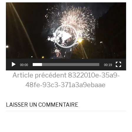
Lecteur
vidéo
00:00
00:19
Lire
Article précédent
8322010e-35a9-
48fe-93c3-371a3a9ebaae
la
LAISSER UN COMMENTAIRE
suite