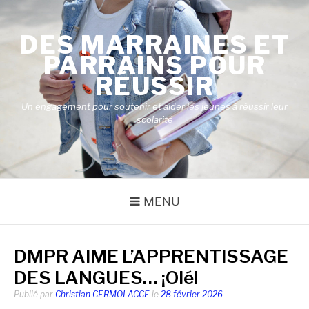
Aller
au
DES MARRAINES ET
contenu
PARRAINS POUR
RÉUSSIR
Un engagement pour soutenir et aider les jeunes à réussir leur
scolarité
MENU
DMPR AIME L’APPRENTISSAGE
DES LANGUES… ¡Olé!
Publié par
Christian CERMOLACCE
le
28 février 2026