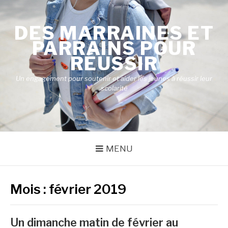
Aller
au
DES MARRAINES ET
contenu
PARRAINS POUR
RÉUSSIR
Un engagement pour soutenir et aider les jeunes à réussir leur
scolarité
MENU
Mois :
février 2019
Un dimanche matin de février au