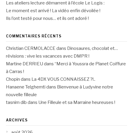
Les ateliers lecture démarrent à l’école Le Logis :
Le moment est arrivé ! La vidéo enfin dévoilée !
Ils l’ont testé pour nous… et ils ont adoré !
COMMENTAIRES RÉCENTS
Christian CERMOLACCE
dans
Dinosaures, chocolat et…
révisions : vive les vacances avec DMPR !
Martine DERRIEU
dans
“Merci à Youssra de Planet Coiffure
à Carras !
Chopin
dans
La 4DX VOUS CONNAISSEZ ?!..
Hanaene Telghemti
dans
Bienvenue à Ludyvine notre
nouvelle filleule
tasnim dib
dans
Une Filleule et sa Marraine heureuses !
ARCHIVES
août 2026