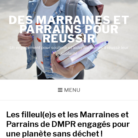
Aller
au
DES MARRAINES ET
contenu
PARRAINS POUR
RÉUSSIR
Un engagement pour soutenir et aider les jeunes à réussir leur
scolarité
MENU
Les filleul(e)s et les Marraines et
Parrains de DMPR engagés pour
une planète sans déchet !