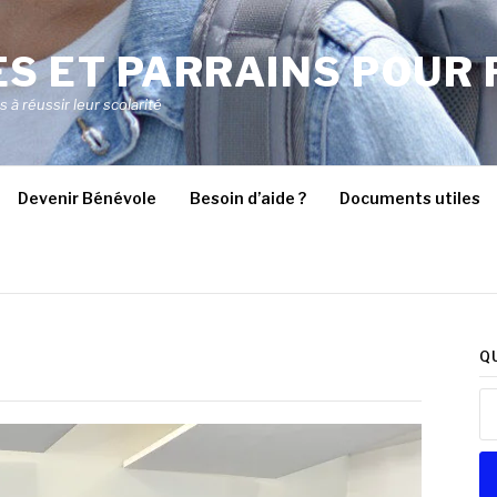
S ET PARRAINS POUR 
à réussir leur scolarité
Devenir Bénévole
Besoin d’aide ?
Documents utiles
Q
Re