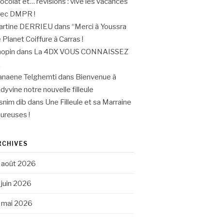
ocolat et… révisions : vive les vacances
vec DMPR !
artine DERRIEU
dans
“Merci à Youssra
 Planet Coiffure à Carras !
opin
dans
La 4DX VOUS CONNAISSEZ
.
naene Telghemti
dans
Bienvenue à
dyvine notre nouvelle filleule
snim dib
dans
Une Filleule et sa Marraine
ureuses !
RCHIVES
août 2026
juin 2026
mai 2026