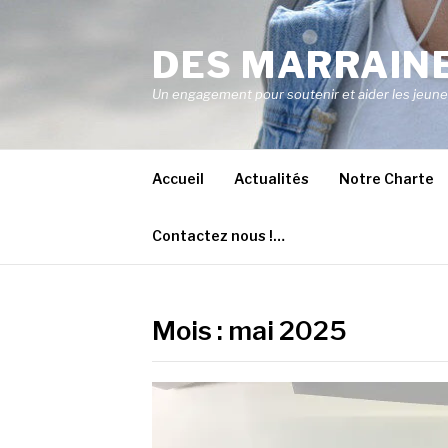
Aller
au
DES MARRAINE
contenu
Un engagement pour soutenir et aider les jeunes 
Accueil
Actualités
Notre Charte
Contactez nous !…
Mois :
mai 2025