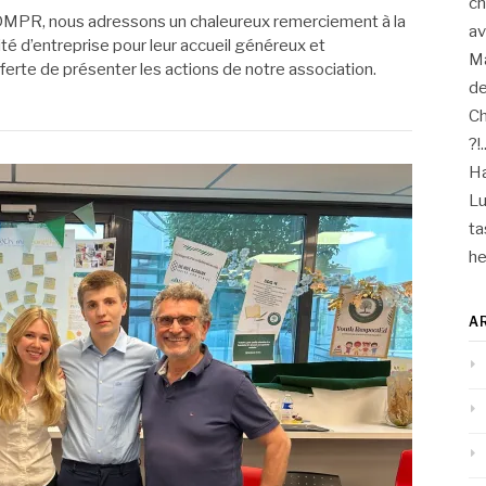
ch
 DMPR, nous adressons un chaleureux remerciement à la
a
té d’entreprise pour leur accueil généreux et
M
fferte de présenter les actions de notre association.
de
Ch
?!.
Ha
Lu
ta
he
A