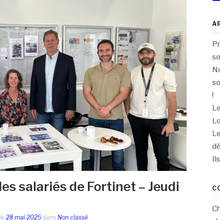
A
Pr
so
No
so
!
Le
Lo
Le
dé
Il
es salariés de Fortinet – Jeudi
C
C
le
28 mai 2025
dans
Non classé