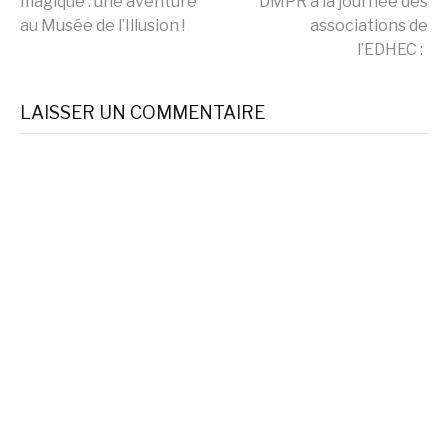
magique : une aventure
DMPR à la journée des
la
au Musée de l’Illusion !
associations de
l’EDHEC :
suite
LAISSER UN COMMENTAIRE