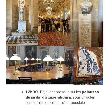
12h00
: Déjeuner presque sur les
pelouses
du jardin du Luxembourg
, sous un soleil
parisien radieux et oui c’est possible !