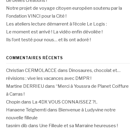
de belles créations !
Notre projet de voyage citoyen européen soutenu par la
Fondation VINCI pour la Cité !
Les ateliers lecture démarrent à l’école Le Logis :
Le moment est arrivé ! La vidéo enfin dévoilée !
Ils l’ont testé pour nous… et ils ont adoré !
COMMENTAIRES RÉCENTS
Christian CERMOLACCE
dans
Dinosaures, chocolat et…
révisions : vive les vacances avec DMPR !
Martine DERRIEU
dans
“Merci à Youssra de Planet Coiffure
à Carras !
Chopin
dans
La 4DX VOUS CONNAISSEZ ?!..
Hanaene Telghemti
dans
Bienvenue à Ludyvine notre
nouvelle filleule
tasnim dib
dans
Une Filleule et sa Marraine heureuses !