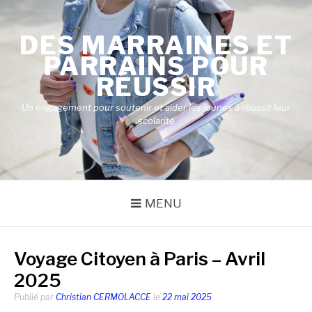
Aller
au
DES MARRAINES ET
contenu
PARRAINS POUR
RÉUSSIR
Un engagement pour soutenir et aider les jeunes à réussir leur
scolarité
MENU
Voyage Citoyen à Paris – Avril
2025
Publié par
Christian CERMOLACCE
le
22 mai 2025