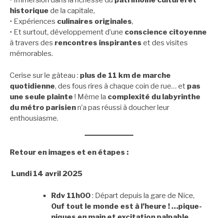
• Immersion dans la richesse du
patrimoine culturel et
historique
de la capitale,
• Expériences
culinaires originales
,
• Et surtout, développement d’une
conscience citoyenne
à travers des
rencontres inspirantes
et des visites
mémorables.
Cerise sur le gâteau :
plus de 11 km de marche
quotidienne
, des fous rires à chaque coin de rue… et
pas
une seule plainte
! Même la
complexité du labyrinthe
du métro parisien
n’a pas réussi à doucher leur
enthousiasme.
Retour en images et en étapes :
Lundi 14 avril 2025
Rdv 11h00
: Départ depuis la gare de Nice,
Ouf tout le monde est à l’heure ! …pique-
niques en main et excitation palpable.