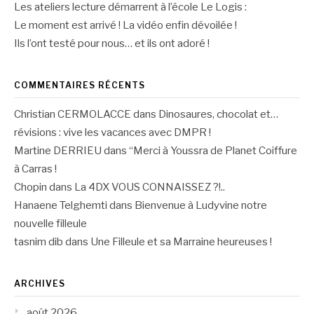
Les ateliers lecture démarrent à l’école Le Logis :
Le moment est arrivé ! La vidéo enfin dévoilée !
Ils l’ont testé pour nous… et ils ont adoré !
COMMENTAIRES RÉCENTS
Christian CERMOLACCE
dans
Dinosaures, chocolat et…
révisions : vive les vacances avec DMPR !
Martine DERRIEU
dans
“Merci à Youssra de Planet Coiffure
à Carras !
Chopin
dans
La 4DX VOUS CONNAISSEZ ?!..
Hanaene Telghemti
dans
Bienvenue à Ludyvine notre
nouvelle filleule
tasnim dib
dans
Une Filleule et sa Marraine heureuses !
ARCHIVES
août 2026