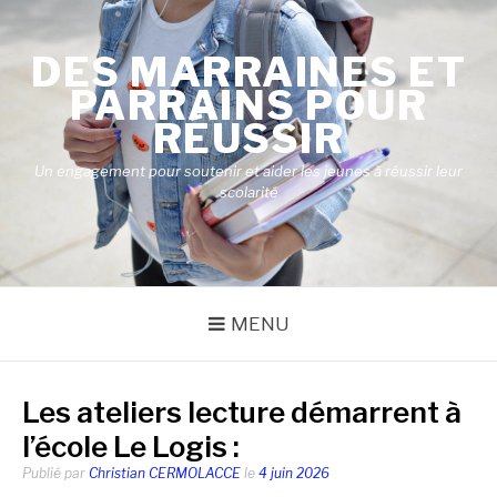
Aller
au
DES MARRAINES ET
contenu
PARRAINS POUR
RÉUSSIR
Un engagement pour soutenir et aider les jeunes à réussir leur
scolarité
MENU
Les ateliers lecture démarrent à
l’école Le Logis :
Publié par
Christian CERMOLACCE
le
4 juin 2026