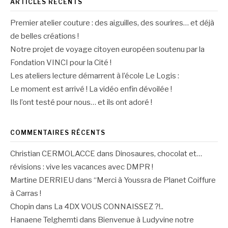
ARTICLES RÉCENTS
Premier atelier couture : des aiguilles, des sourires… et déjà
de belles créations !
Notre projet de voyage citoyen européen soutenu par la
Fondation VINCI pour la Cité !
Les ateliers lecture démarrent à l’école Le Logis :
Le moment est arrivé ! La vidéo enfin dévoilée !
Ils l’ont testé pour nous… et ils ont adoré !
COMMENTAIRES RÉCENTS
Christian CERMOLACCE
dans
Dinosaures, chocolat et…
révisions : vive les vacances avec DMPR !
Martine DERRIEU
dans
“Merci à Youssra de Planet Coiffure
à Carras !
Chopin
dans
La 4DX VOUS CONNAISSEZ ?!..
Hanaene Telghemti
dans
Bienvenue à Ludyvine notre