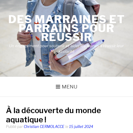
Aller
au
DES MARRAINES ET
contenu
PARRAINS POUR
RÉUSSIR
Un engagement pour soutenir et aider les jeunes à réussir leur
scolarité
MENU
À la découverte du monde
aquatique !
Publié par
Christian CERMOLACCE
le
15 juillet 2024