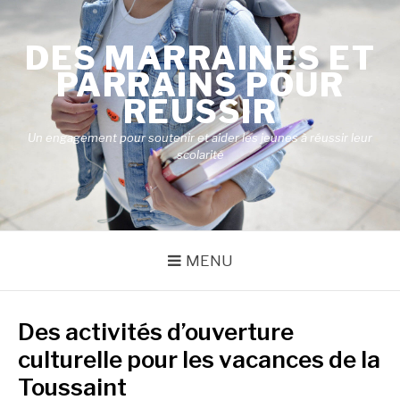
Aller
au
DES MARRAINES ET
contenu
PARRAINS POUR
RÉUSSIR
Un engagement pour soutenir et aider les jeunes à réussir leur
scolarité
MENU
Des activités d’ouverture
culturelle pour les vacances de la
Toussaint