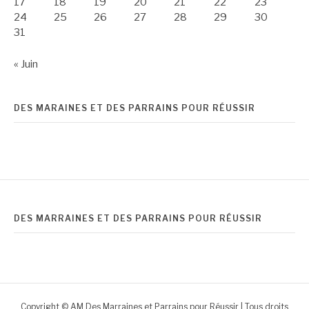
17
18
19
20
21
22
23
24
25
26
27
28
29
30
31
« Juin
DES MARAINES ET DES PARRAINS POUR RÉUSSIR
DES MARRAINES ET DES PARRAINS POUR RÉUSSIR
Copyright © AM Des Marraines et Parrains pour Réussir | Tous droits