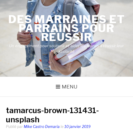
Aller
au
DES MARRAINES ET
contenu
PARRAINS POUR
RÉUSSIR
Un engagement pour soutenir et aider les jeunes à réussir leur
scolarité
MENU
tamarcus-brown-131431-
unsplash
Publié par
Mike Castro Demaria
le
10 janvier 2019