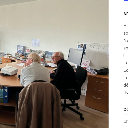
A
Pr
so
No
so
!
Le
Lo
Le
dé
Il
C
C