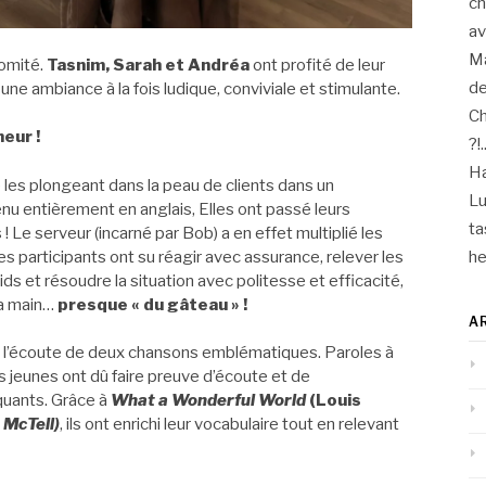
ch
a
M
comité.
Tasnim, Sarah et Andréa
ont profité de leur
de
ne ambiance à la fois ludique, conviviale et stimulante.
Ch
eur !
?!.
Ha
les plongeant dans la peau de clients dans un
Lu
nu entièrement en anglais, Elles ont passé leurs
ta
e serveur (incarné par Bob) a en effet multiplié les
 les participants ont su réagir avec assurance, relever les
he
ds et résoudre la situation avec politesse et efficacité,
 la main…
presque « du gâteau » !
A
c l’écoute de deux chansons emblématiques. Paroles à
s jeunes ont dû faire preuve d’écoute et de
quants. Grâce à
What a Wonderful World
(Louis
 McTell)
, ils ont enrichi leur vocabulaire tout en relevant