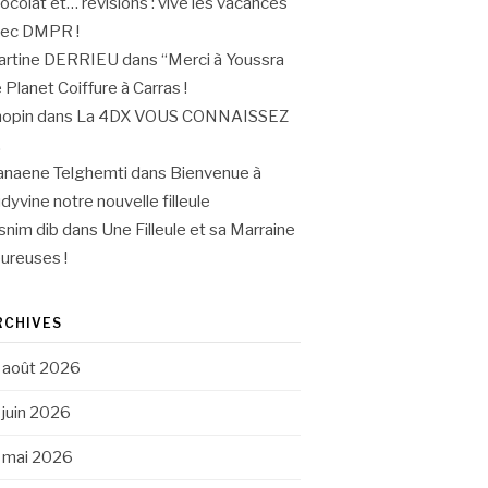
ocolat et… révisions : vive les vacances
vec DMPR !
artine DERRIEU
dans
“Merci à Youssra
 Planet Coiffure à Carras !
opin
dans
La 4DX VOUS CONNAISSEZ
.
naene Telghemti
dans
Bienvenue à
dyvine notre nouvelle filleule
snim dib
dans
Une Filleule et sa Marraine
ureuses !
RCHIVES
août 2026
juin 2026
mai 2026