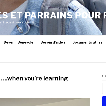
S ET PARRAINS POUR 
à réussir leur scolarité
Devenir Bénévole
Besoin d’aide ?
Documents utiles
Q
 ….when you’re learning
Re