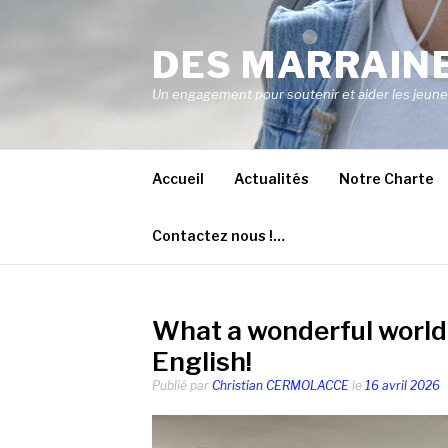
Aller
au
DES MARRAINE
contenu
Un engagement pour soutenir et aider les jeunes 
Accueil
Actualités
Notre Charte
Contactez nous !…
What a wonderful world
English!
Publié par
Christian CERMOLACCE
le
16 avril 2026