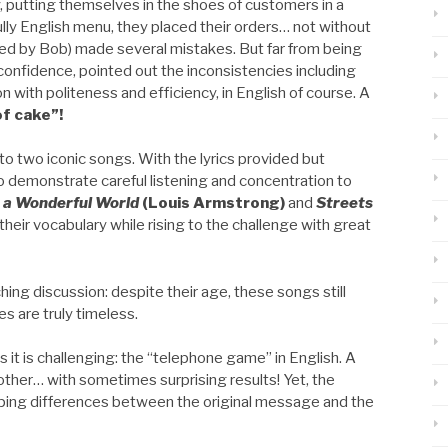
y, putting themselves in the shoes of customers in a
ully English menu, they placed their orders… not without
yed by Bob) made several mistakes. But far from being
confidence, pointed out the inconsistencies including
n with politeness and efficiency, in English of course. A
of cake”!
to two iconic songs. With the lyrics provided but
o demonstrate careful listening and concentration to
a Wonderful World
(Louis Armstrong)
and
Streets
heir vocabulary while rising to the challenge with great
ching discussion: despite their age, these songs still
 are truly timeless.
 as it is challenging: the “telephone game” in English. A
her… with sometimes surprising results! Yet, the
ing differences between the original message and the