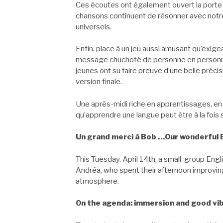
Ces écoutes ont également ouvert la porte à
chansons continuent de résonner avec not
universels.
Enfin, place à un jeu aussi amusant qu’exigea
message chuchoté de personne en personne…
jeunes ont su faire preuve d’une belle précisi
version finale.
Une après-midi riche en apprentissages, en r
qu’apprendre une langue peut être à la fois
Un grand merci à Bob …Our wonderful E
This Tuesday, April 14th, a small-group En
Andréa, who spent their afternoon improving t
atmosphere.
On the agenda: immersion and good vi