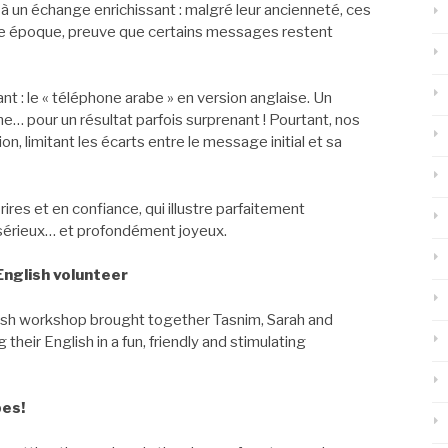
 un échange enrichissant : malgré leur ancienneté, ces
re époque, preuve que certains messages restent
nt : le « téléphone arabe » en version anglaise. Un
 pour un résultat parfois surprenant ! Pourtant, nos
on, limitant les écarts entre le message initial et sa
ires et en confiance, qui illustre parfaitement
 sérieux… et profondément joyeux.
nglish volunteer
glish workshop brought together Tasnim, Sarah and
heir English in a fun, friendly and stimulating
bes!