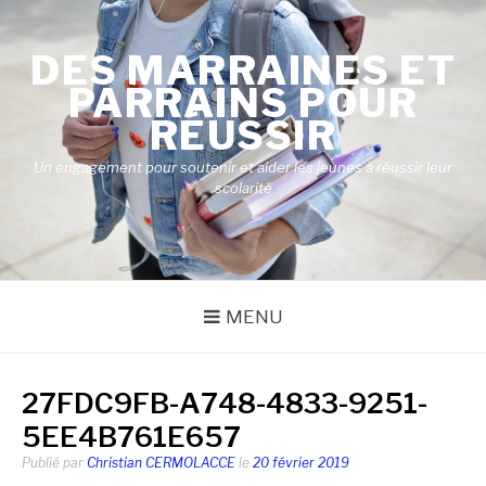
Aller
au
DES MARRAINES ET
contenu
PARRAINS POUR
RÉUSSIR
Un engagement pour soutenir et aider les jeunes à réussir leur
scolarité
MENU
27FDC9FB-A748-4833-9251-
5EE4B761E657
Publié par
Christian CERMOLACCE
le
20 février 2019