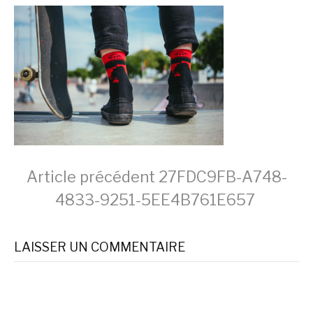
Lire
Article précédent
27FDC9FB-A748-
4833-9251-5EE4B761E657
la
LAISSER UN COMMENTAIRE
suite