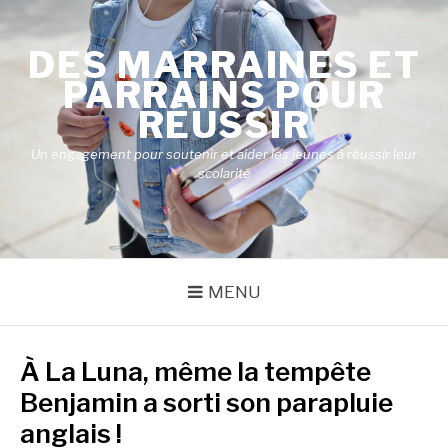
Aller
au
DES MARRAINES ET
contenu
PARRAINS POUR
RÉUSSIR
Un engagement pour soutenir et aider les jeunes à réussir leur
scolarité
MENU
À La Luna, même la tempête
Benjamin a sorti son parapluie
anglais !