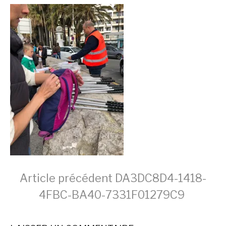
Lire
Article précédent
DA3DC8D4-1418-
4FBC-BA40-7331F01279C9
la