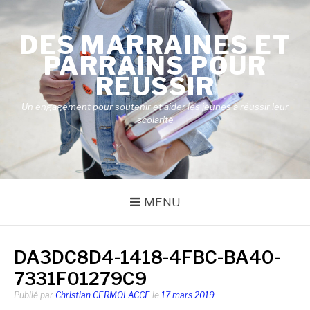
Aller
au
DES MARRAINES ET
contenu
PARRAINS POUR
RÉUSSIR
Un engagement pour soutenir et aider les jeunes à réussir leur
scolarité
MENU
DA3DC8D4-1418-4FBC-BA40-
7331F01279C9
Publié par
Christian CERMOLACCE
le
17 mars 2019