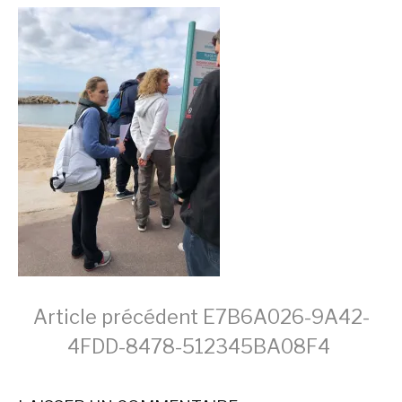
Lire
Article précédent
E7B6A026-9A42-
4FDD-8478-512345BA08F4
la