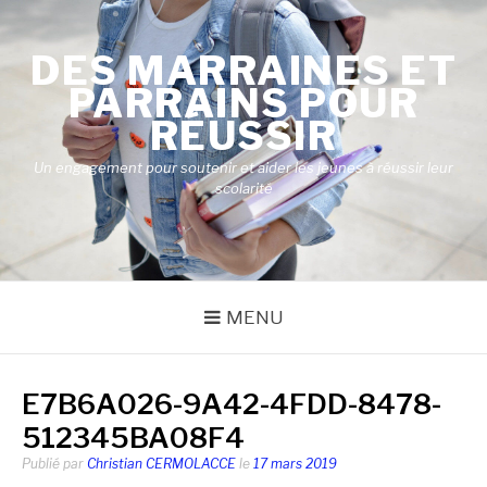
Aller
au
DES MARRAINES ET
contenu
PARRAINS POUR
RÉUSSIR
Un engagement pour soutenir et aider les jeunes à réussir leur
scolarité
MENU
E7B6A026-9A42-4FDD-8478-
512345BA08F4
Publié par
Christian CERMOLACCE
le
17 mars 2019