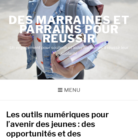
Aller
au
DES MARRAINES ET
contenu
PARRAINS POUR
RÉUSSIR
Un engagement pour soutenir et aider les jeunes à réussir leur
scolarité
MENU
Les outils numériques pour
l’avenir des jeunes : des
opportunités et des