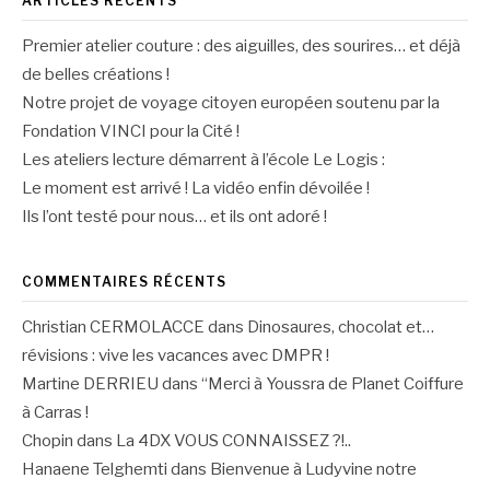
ARTICLES RÉCENTS
Premier atelier couture : des aiguilles, des sourires… et déjà
de belles créations !
Notre projet de voyage citoyen européen soutenu par la
Fondation VINCI pour la Cité !
Les ateliers lecture démarrent à l’école Le Logis :
Le moment est arrivé ! La vidéo enfin dévoilée !
Ils l’ont testé pour nous… et ils ont adoré !
COMMENTAIRES RÉCENTS
Christian CERMOLACCE
dans
Dinosaures, chocolat et…
révisions : vive les vacances avec DMPR !
Martine DERRIEU
dans
“Merci à Youssra de Planet Coiffure
à Carras !
Chopin
dans
La 4DX VOUS CONNAISSEZ ?!..
Hanaene Telghemti
dans
Bienvenue à Ludyvine notre