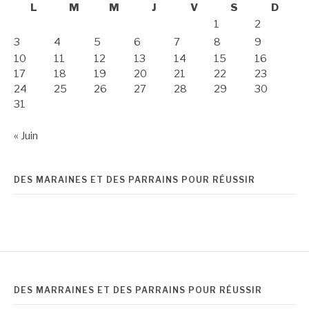
L
M
M
J
V
S
D
1
2
3
4
5
6
7
8
9
10
11
12
13
14
15
16
17
18
19
20
21
22
23
24
25
26
27
28
29
30
31
« Juin
DES MARAINES ET DES PARRAINS POUR RÉUSSIR
DES MARRAINES ET DES PARRAINS POUR RÉUSSIR