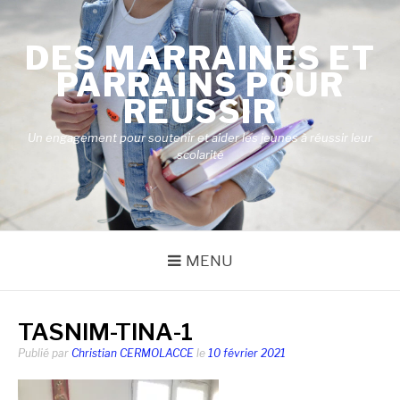
Aller
au
DES MARRAINES ET
contenu
PARRAINS POUR
RÉUSSIR
Un engagement pour soutenir et aider les jeunes à réussir leur
scolarité
MENU
TASNIM-TINA-1
Publié par
Christian CERMOLACCE
le
10 février 2021